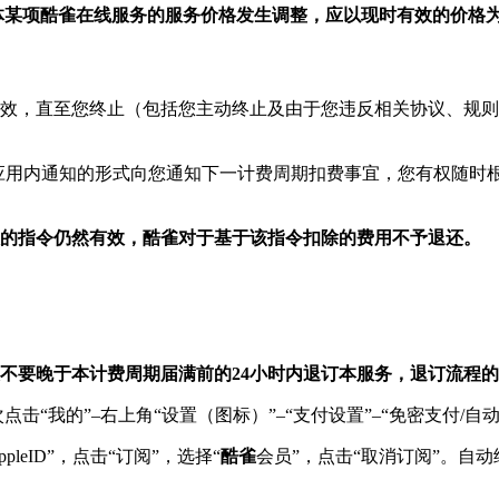
体某项酷雀在线服务的服务价格发生调整，应以现时有效的价格
生效，直至您终止（包括您主动终止及由于您违反相关协议、规
应用内通知的形式向您通知下一计费周期扣费事宜，您有权随时
款的指令仍然有效，酷雀对于基于该指令扣除的费用不予退还。
不要晚于本计费周期届满前的24小时内退订本服务，退订流程
点击“我的”–右上角“设置（图标）”–“支付设置”–“免密支付/自
pleID”，点击“订阅”，选择“
酷雀
会员”，点击“取消订阅”。自