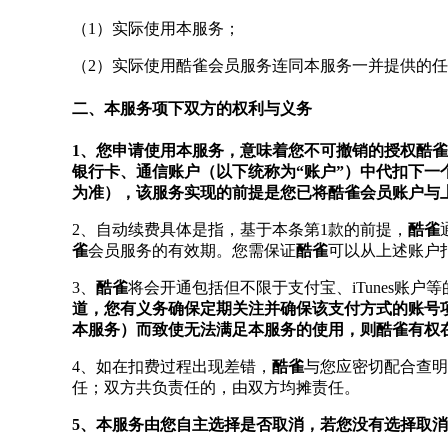
（1）实际使用本服务；
（2）实际使用酷雀会员服务连同本服务一并提供的
二、本服务项下双方的权利与义务
1、您申请使用本服务，意味着您不可撤销的授权酷
银行卡、通信账户（以下统称为“账户”）中代扣下
为准），该服务实现的前提是您已将酷雀会员账户与
2、自动续费具体是指，基于本条第1款的前提，
酷雀
雀
会员服务的有效期。您需保证
酷雀
可以从上述账户
3、
酷雀
将会开通包括但不限于支付宝、iTunes账
道，您有义务确保定期关注并确保该支付方式的账号
本服务）而致使无法满足本服务的使用，则酷雀有权
4、如在扣费过程出现差错，
酷雀
与您应密切配合查明
任；双方共负责任的，由双方均摊责任。
5、本服务由您自主选择是否取消，若您没有选择取